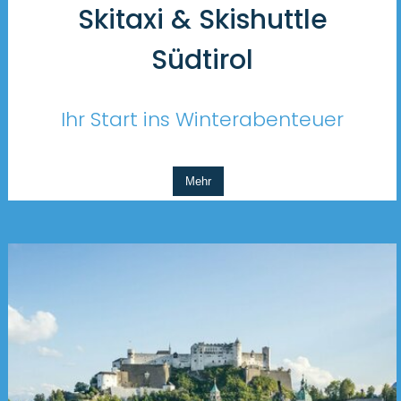
Skitaxi & Skishuttle
Südtirol
Ihr Start ins Winterabenteuer
Mehr