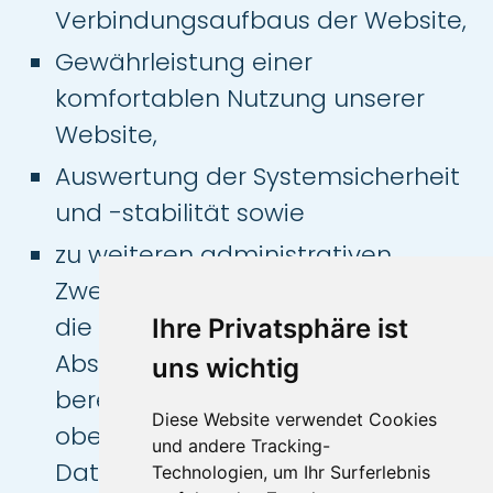
Verbindungsaufbaus der Website,
Gewährleistung einer
komfortablen Nutzung unserer
Website,
Auswertung der Systemsicherheit
und -stabilität sowie
zu weiteren administrativen
Zwecken. Die Rechtsgrundlage für
die Datenverarbeitung ist Art. 6
Ihre Privatsphäre ist
Abs. 1 S. 1 lit. f DSGVO. Unser
uns wichtig
berechtigtes Interesse folgt aus
Diese Website verwendet Cookies
oben aufgelisteten Zwecken zur
und andere Tracking-
Datenerhebung. In keinem Fall
Technologien, um Ihr Surferlebnis