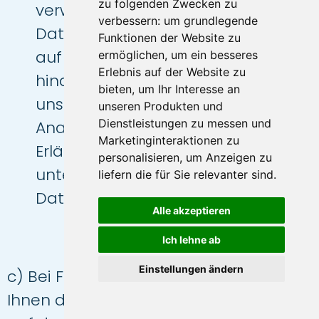
zu folgenden Zwecken zu
verwenden wir die erhobenen
verbessern:
um grundlegende
Daten zu dem Zweck, Rückschlüsse
Funktionen der Website zu
auf Ihre Person zu ziehen. Darüber
ermöglichen
,
um ein besseres
Erlebnis auf der Website zu
hinaus setzen wir beim Besuch
bieten
,
um Ihr Interesse an
unserer Website Cookies sowie
unseren Produkten und
Dienstleistungen zu messen und
Analysedienste ein. Nähere
Marketinginteraktionen zu
Erläuterungen dazu erhalten Sie
personalisieren
,
um Anzeigen zu
unter den Ziff. 4 und 5 dieser
liefern die für Sie relevanter sind
.
Datenschutzerklärung.
Alle akzeptieren
Ich lehne ab
Einstellungen ändern
c) Bei Fragen jeglicher Art bieten wir
Ihnen die Möglichkeit, mit uns über ein